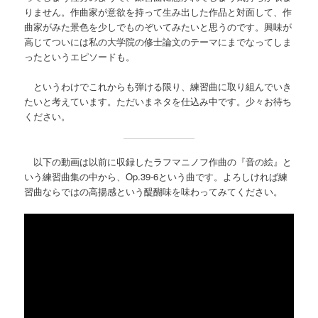
りません。作曲家が意欲を持って生み出した作品と対面して、作
曲家がみた景色を少しでものぞいてみたいと思うのです。興味が
高じてついには私の大学院の修士論文のテーマにまでなってしま
ったというエピソードも。
というわけでこれからも弾ける限り、練習曲に取り組んでいき
たいと考えています。ただいまネタを仕込み中です。少々お待ち
ください。
以下の動画は以前に収録したラフマニノフ作曲の『音の絵』と
いう練習曲集の中から、Op.39-6という曲です。よろしければ練
習曲ならではの高揚感という醍醐味を味わってみてください。