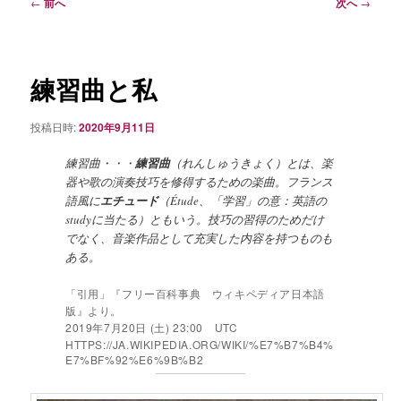
ュ
投
←
前へ
次へ
→
ー
稿
ナ
ビ
ゲ
練習曲と私
ー
シ
投稿日時:
2020年9月11日
ョ
ン
練習曲・・・
練習曲
（れんしゅうきょく）とは、楽
器や歌の演奏技巧を修得するための楽曲。フランス
語風に
エチュード
（Étude、「学習」の意：英語の
studyに当たる）ともいう。技巧の習得のためだけ
でなく、音楽作品として充実した内容を持つものも
ある。
「引用」『フリー百科事典 ウィキペディア日本語
版』より。
2019年7月20日 (土) 23:00 UTC
HTTPS://JA.WIKIPEDIA.ORG/WIKI/%E7%B7%B4%
E7%BF%92%E6%9B%B2