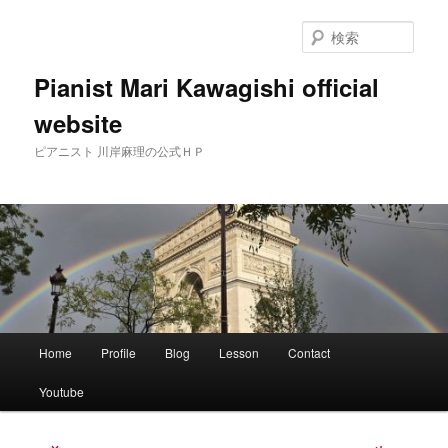
メ
イ
検
ン
索
コ
Pianist Mari Kawagishi official
ン
website
テ
ン
ピアニスト 川岸麻理の公式ＨＰ
ツ
へ
移
動
メ
Home
Profile
Blog
Lesson
Contact
イ
ン
Youtube
メ
ニ