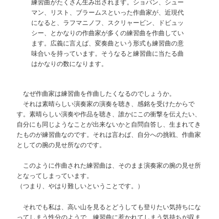
練習曲がたくさん生み出されます。ショパン、シュー
マン、リスト、ブラームスといった作曲家が、近現代
になると、ラフマニノフ、スクリャービン、ドビュッ
シー、とかなりの作曲家が多くの練習曲を作曲してい
ます。広義に言えば、変奏曲という形式も練習曲の意
味合いを持っています。そうなると練習曲に当たる曲
はかなりの数になります。
なぜ作曲家は練習曲を作曲したくなるのでしょうか。
それは素晴らしい演奏家の演奏を聴き、感銘を受けたからで
す。素晴らしい演奏や作品を聴き、誰かにこの衝撃を伝えたい、
自分にも同じようなことが出来ないかと自問自答し、生まれてき
たものが練習曲なのです。それは言わば、自分への挑戦、作曲家
としての腕の見せ所なのです。
このように作曲された練習曲は、そのまま演奏家の腕の見せ所
となってしまっています。
（つまり、やはり難しいということです。）
それでも私は、高い山を見るとどうしても登りたい気持ちにな
ってしまう性分のようで、練習曲に惹かれてしまう気持ちが収ま