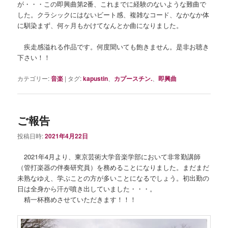
が・・・この即興曲第2番、これまでに経験のないような難曲で
した。クラシックにはないビート感、複雑なコード、なかなか体
に馴染まず、何ヶ月もかけてなんとか曲になりました。
疾走感溢れる作品です。何度聞いても飽きません。是非お聴き
下さい！！
カテゴリー:
音楽
|
タグ:
kapustin
、
カプースチン.
、
即興曲
ご報告
投稿日時:
2021年4月22日
2021年4月より、東京芸術大学音楽学部において非常勤講師
（管打楽器の伴奏研究員）を務めることになりました。まだまだ
未熟なゆえ、学ぶことの方が多いことになるでしょう。初出勤の
日は全身から汗が噴き出していました・・・。
精一杯務めさせていただきます！！！