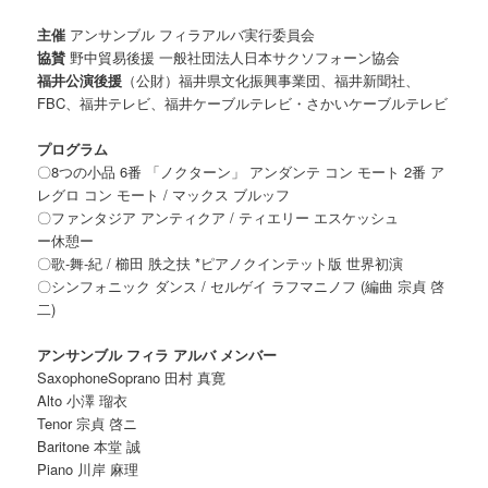
主催
アンサンブル フィラアルバ実行委員会
協賛
野中貿易後援 一般社団法人日本サクソフォーン協会
福井公演後援
（公財）福井県文化振興事業団、福井新聞社、
FBC、福井テレビ、福井ケーブルテレビ・さかいケーブルテレビ
プログラム
〇8つの小品 6番 「ノクターン」 アンダンテ コン モート 2番 ア
レグロ コン モート / マックス ブルッフ
〇ファンタジア アンティクア / ティエリー エスケッシュ
ー休憩ー
〇歌-舞-紀 / 櫛田 胅之扶 *ピアノクインテット版 世界初演
〇シンフォニック ダンス / セルゲイ ラフマニノフ (編曲 宗貞 啓
二)
アンサンブル フィラ アルバ メンバー
SaxophoneSoprano 田村 真寛
Alto 小澤 瑠衣
Tenor 宗貞 啓ニ
Baritone 本堂 誠
Piano 川岸 麻理