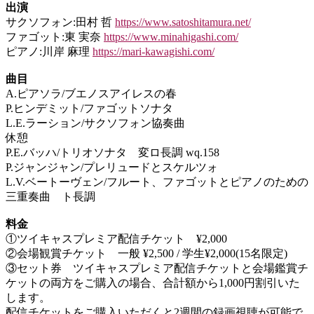
出演
サクソフォン:田村 哲
https://www.satoshitamura.net/
ファゴット:東 実奈
https://www.minahigashi.com/
ピアノ:川岸 麻理
https://mari-kawagishi.com/
曲目
A.ピアソラ/ブエノスアイレスの春
P.ヒンデミット/ファゴットソナタ
L.E.ラーション/サクソフォン協奏曲
休憩
P.E.バッハ/トリオソナタ 変ロ長調 wq.158
P.ジャンジャン/プレリュードとスケルツォ
L.V.ベートーヴェン/フルート、ファゴットとピアノのための
三重奏曲 ト長調
料金
①ツイキャスプレミア配信チケット ¥2,000
②会場観賞チケット 一般 ¥2,500 / 学生¥2,000(15名限定)
③セット券 ツイキャスプレミア配信チケットと会場鑑賞チ
ケットの両方をご購入の場合、合計額から1,000円割引いた
します。
配信チケットをご購入いただくと2週間の録画視聴が可能で