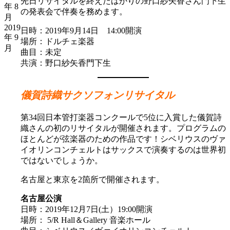
先日リサイタルを終えたばかりの野口紗矢香さん門下生
年 8
の発表会で伴奏を務めます。
月
2019
日時：2019年9月14日 14:00開演
年 9
場所：ドルチェ楽器
月
曲目：未定
共演：野口紗矢香門下生
儀賀詩織サクソフォンリサイタル
第34回日本管打楽器コンクールで5位に入賞した儀賀詩
織さんの初のリサイタルが開催されます。プログラムの
ほとんどが弦楽器のための作品です！シベリウスのヴァ
イオリンコンチェルトはサックスで演奏するのは世界初
ではないでしょうか。
名古屋と東京を2箇所で開催されます。
名古屋公演
日時：2019年12月7日(土）19:00開演
場所： 5/R Hall＆Gallery 音楽ホール