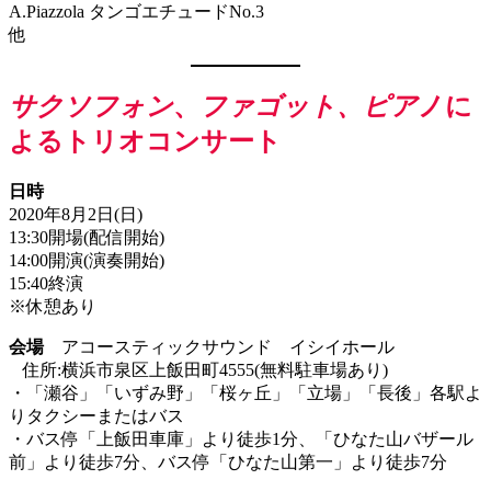
A.Piazzola タンゴエチュードNo.3
他
サクソフォン
、
ファゴット、ピア
ノに
よるトリオコンサート
日時
2020年8月2日(日)
13:30開場(配信開始)
14:00開演(演奏開始)
15:40終演
※休憩あり
会場
アコースティックサウンド イシイホール
住所:横浜市泉区上飯田町4555(無料駐車場あり)
・「瀬谷」「いずみ野」「桜ヶ丘」「立場」「長後」各駅よ
りタクシーまたはバス
・バス停「上飯田車庫」より徒歩1分、「ひなた山バザール
前」より徒歩7分、バス停「ひなた山第一」より徒歩7分