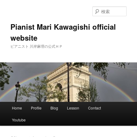
メ
サ
イ
ブ
検
ン
コ
索
コ
ン
Pianist Mari Kawagishi official
ン
テ
website
テ
ン
ン
ツ
ピアニスト 川岸麻理の公式ＨＰ
ツ
へ
へ
移
移
動
動
メ
Home
Profile
Blog
Lesson
Contact
イ
ン
Youtube
メ
ニ