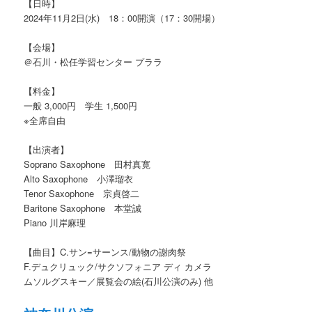
【日時】
2024年11月2日(水) 18：00開演（17：30開場）
【会場】
＠石川・松任学習センター プララ
【料金】
一般 3,000円 学生 1,500円
※全席自由
【出演者】
Soprano Saxophone 田村真寛
Alto Saxophone 小澤瑠衣
Tenor Saxophone 宗貞啓二
Baritone Saxophone 本堂誠
Piano 川岸麻理
【曲目】C.サン=サーンス/動物の謝肉祭
F.デュクリュック/サクソフォニア ディ カメラ
ムソルグスキー／展覧会の絵(石川公演のみ) 他