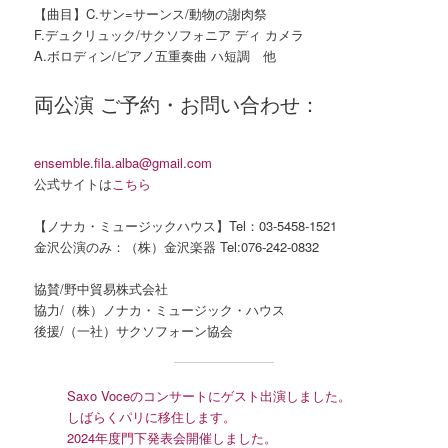
【曲目】C.サン=サーンス/動物の謝肉祭
F.デュクリュック/サクソフォニア ディ カメラ
A.ボロディン/ピアノ五重奏曲 ハ短調 他
両公演 ご予約・お問い合わせ：​
ensemble.fila.alba@gmail.com
公式サイトは
こちら
【ノナカ・ミュージックハウス】Tel：03-5458-1521
金沢公演のみ：（株）金沢楽器 Tel:076-242-0832
​協賛/野中貿易株式会社
協力/（株）ノナカ・ミュージック・ハウス
後援/（一社）サクソフォーン協会
Saxo Voceのコンサートにゲスト出演しました。
しばらくパリに移住します。
2024年度門下発表会開催しました。