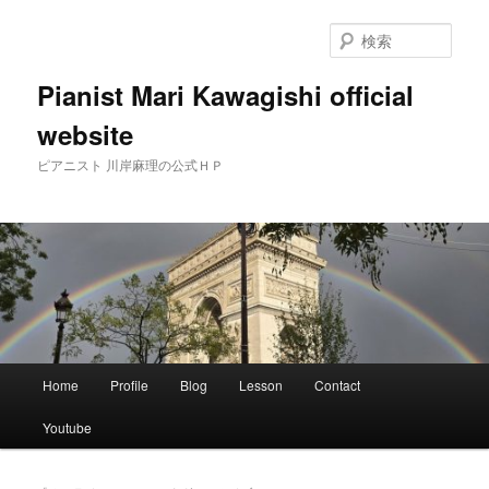
メ
サ
イ
ブ
検
ン
コ
索
コ
ン
Pianist Mari Kawagishi official
ン
テ
website
テ
ン
ン
ツ
ピアニスト 川岸麻理の公式ＨＰ
ツ
へ
へ
移
移
動
動
メ
Home
Profile
Blog
Lesson
Contact
イ
ン
Youtube
メ
ニ