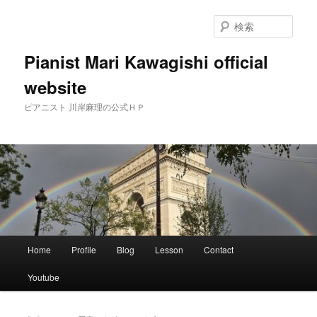
メ
サ
イ
ブ
検
ン
コ
索
コ
ン
Pianist Mari Kawagishi official
ン
テ
website
テ
ン
ン
ツ
ピアニスト 川岸麻理の公式ＨＰ
ツ
へ
へ
移
移
動
動
メ
Home
Profile
Blog
Lesson
Contact
イ
ン
Youtube
メ
ニ