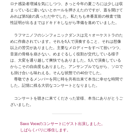
ロナ感染者増減を気にしつつ、きっと今年の夏ごろには少しは収
まっているに違いないとホールを押さえたのですが、蓋を開けて
みれば第5波の真っただ中でした。私たちも本番直前の検査で陰
性証明が出るまではドキドキしながら準備を進めていました。
ラフマニノフのシンフォニックダンスは元々オーケストラのた
めに作曲されています。それを5人で演奏すること、それは想像
以上の苦労がありました。主要なメロディーをすべて拾いつつ、
音楽の骨格を崩さない。めまぐるしく役割が交代している様子
は、大変を通り越して爽快でもありました。5人で演奏している
からこその自由度もありました。アンサンブルでながら、ソロで
も掛け合いも味わえる。そんな状態での40分でした。
尊敬できるメンバーを同じ時を共有出来て本当に幸せな時間で
した。記憶に残る大切なコンサートとなりました。
コンサートを聴きに来てくださった皆様、本当にありがとうご
ざいました。
Saxo Voceのコンサートにゲスト出演しました。
しばらくパリに移住します。