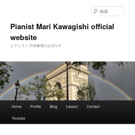
メ
サ
イ
ブ
検
ン
コ
索
コ
ン
Pianist Mari Kawagishi official
ン
テ
website
テ
ン
ン
ツ
ピアニスト 川岸麻理の公式ＨＰ
ツ
へ
へ
移
移
動
動
メ
Home
Profile
Blog
Lesson
Contact
イ
ン
Youtube
メ
ニ