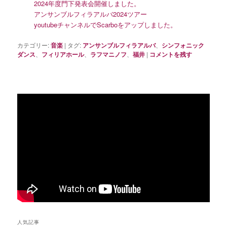
2024年度門下発表会開催しました。
アンサンブルフィラアルバ2024ツアー
youtubeチャンネルでScarboをアップしました。
カテゴリー:
音楽
|
タグ:
アンサンブルフィラアルバ
、
シンフォニック
ダンス
、
フィリアホール
、
ラフマニノフ
、
福井
|
コメントを残す
人気記事