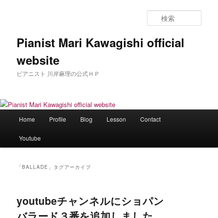
メ
サ
イ
ブ
検
ン
コ
索
コ
ン
Pianist Mari Kawagishi official
ン
テ
website
テ
ン
ン
ツ
ピアニスト 川岸麻理の公式ＨＰ
ツ
へ
へ
移
移
動
動
メ
Home
Profile
Blog
Lesson
Contact
イ
ン
Youtube
メ
ニ
ュ
「
BALLADE
」タグアーカイブ
ー
youtubeチャンネルにショパン
バラード３番を追加しました。