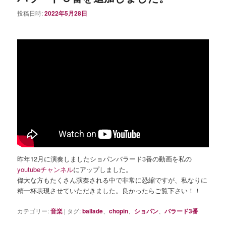
投稿日時:
2022年5月28日
昨年12月に演奏しましたショパンバラード3番の動画を私の
youtubeチャンネル
にアップしました。
偉大な方もたくさん演奏される中で非常に恐縮ですが、私なりに
精一杯表現させていただきました。良かったらご覧下さい！！
カテゴリー:
音楽
|
タグ:
ballade
、
chopin
、
ショパン
、
バラード3番